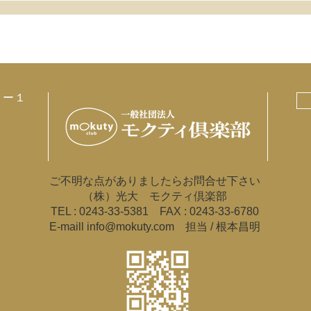
８ー１
ご不明な点がありましたらお問合せ下さい
（株）光大 モクティ倶楽部
TEL : 0243-33-5381 FAX : 0243-33-6780
E-maill
info@mokuty.com
担当 / 根本昌明