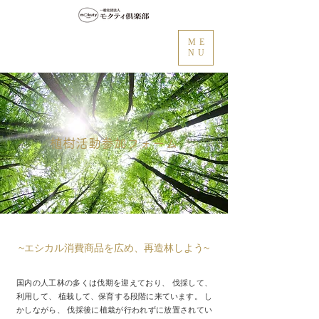
ME
NU
植樹活動参加フォーム
~エシカル消費商品を広め、再造林しよう~
国内の人工林の多くは伐期を迎えており、 伐採して、
利用して、 植栽して、保育する段階に来ています。 し
かしながら、 伐採後に植栽が行われずに放置されてい