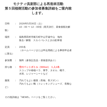
モクティ倶楽部による再造林活動
第５回植樹活動の参加者募集詳細をご案内致
します。
日時 ： 2026年5月30日（土）
10：00 〜 12：00頃（雨天決行、昼食後順次解
散）
場所 ： 福島県田村市船引町中山字遠中山 地内
集合 / 解散 スカイパレスときわ駐車場
定員 ： 200名
（ホームページまたは申込用紙による事前申込者
に限る）
参加費 ： 無料（参加記念品・昼食提供あり）
持ち物 ：
空のペットボトル（500ml） １人1本
、
スコップや移植ベラ、軍手、タオル、帽子、
水筒、レジャーシートなど
服装 ： 汚れてもよい服装（長袖、長ズボン）
汚れてもよい靴（トレッキングシューズ、長靴な
ど）
その他詳細は『NEWS』ページをご覧ください。